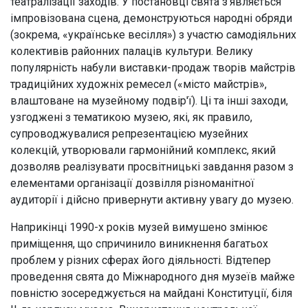
театралізації заходів. У постановці свята з'являється
імпровізована сцена, демонструються народні обряди
(зокрема, «українське весілля») з участю самодіяльних
колективів районних палаців культури. Велику
популярність набули виставки-продаж творів майстрів
традиційних художніх ремесел («місто майстрів»,
влаштоване на музейному подвір'ї). Ці та інші заходи,
узгоджені з тематикою музею, які, як правило,
супроводжувалися репрезентацією музейних
колекцій, утворювали гармонійний комплекс, який
дозволяв реалізувати просвітницькі завдання разом з
елементами організації дозвілля різноманітної
аудиторії і дійсно привернути активну увагу до музею.
Наприкінці 1990-х років музей вимушено змінює
приміщення, що спричинило виникнення багатьох
проблем у різних сферах його діяльності. Відтепер
проведення свята до Міжнародного дня музеїв майже
повністю зосереджується на майдані Конституції, біля