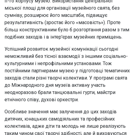
ІІ-го корпусу музею. Використання центральної
міської площі для організації музейного свята, без
сумніву, розширює його масштаби, підвищує
результативність (зростає його «масовість»). Проте
більш конструктивним було б розгортання разом з тим
подібних заходів і в інтер'єрах музейних приміщень.
Успішний розвиток музейної комунікації сьогодні
неможливий без тісної взаємодії з іншими соціально-
культурними і непрофільними установами. Тож
постійними партнерами музею у підготовці тематичних
заходів стали різні творчі колективи. У програмі свята
до Міжнародного дня музеїв активну участь
неодноразово брали танцювальні гурти, майстри
етнічного співу, духові оркестри.
Особливе значення має залучення до цих заходів
дитячих, юнацьких самодіяльних та професійних
колективів, адже діти та молодь не лише реалізують
таким чином свої творчі здібності, але й виховуються