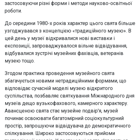
застосовуючи різні форми і методи науково-освітньої
роботи.
До середини 1980-х років характер цього свята більше
узгоджувався з концепцією «традиційного музею». В
цей день у музеї відкривалися нові виставки і
експозиції, запроваджувалося вільне відвідування,
відбувалися зустрічі музейних фахівців, ветеранів
музею тощо.
Згодом практика проведення музейного свята
збагачується новими нетрадиційними формами, що
відповідає сучасній моделі музею відкритого
суспільства, позбавляє святкування Міжнародного дня
музеїв дещо вузькофахового, камерного характеру.
Авансценою свята стає музейне подвір'я, музей
починає освоювати багатомірний соціокультурний
простір, запрошуючи відвідувача до демократичного
спілкування. Широко застосовуються прийоми