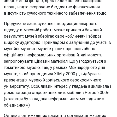
збереження фондів, брак належної експозиційної
площі, надто скорочене бюджетне фінансування,
відсутність сучасного технічного забезпечення тощо.
Продумане застосування інтердисциплінарного
підходу в масовій роботі може принести бажаний
результат: музей зберігає своє «обличчя» і збирає
широку аудиторію. Прикладом є залучення до участі в
музейному святі музеїв різних профілів або ж
офіційних і неформальних організацій, які можуть
запропонувати цікавий матеріал, що узгоджується з
тематикою музею. Так, у рамках Міжнародного дня
музеїв, який проводився ХІМ у 2000 р., відбулася
презентація музею Харківського аерокосмічного
університету. Особливий інтерес у глядача викликала і
демонстрація старовинних автомобілів «Ретро 2000»
(колекція була надана неформальним молодіжним
об'єднанням).
Одним з оптимальних варіантів організації масових