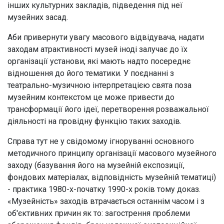
інших культурних закладів, підведення під неї
музейних засад.
Аби привернути увагу масового відвідувача, надати
заходам атрактивності музей іноді залучає до їх
організації установи, які мають надто посереднє
відношення до його тематики. У поєднанні з
театрально-музичною інтерпретацією свята поза
музейним контекстом це може привести до
трансформації його ідеї, перетворення розважальної
діяльності на провідну функцію таких заходів.
Справа тут не у свідомому ігноруванні основного
методичного принципу організації масового музейного
заходу (базування його на музейній експозиції,
фондових матеріалах, відповідність музейній тематиці)
- практика 1980-х-початку 1990-х років тому доказ.
«Музейність» заходів втрачається останнім часом і з
об'єктивних причин як то: загострення проблеми