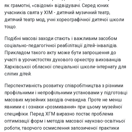
як грамотні, «свідомі» відвідувачі. Серед юних
учасників свята у ХІМ - дитячий музичний театр,
дитячий театр мод, учні хореографічної дитячої школи
тощо.
Подібні масові заходи стають і важливим засобом
соціально-педагогічної реабілітації дітей-інвалідів.
Прикладом такого акту може бути запрошення до
участі в урочистостях духового оркестру вихованців
Харківської обласної спеціальної школи-інтернату для
сліпих дітей.
Перспективність розвитку співробітництва з різними
профільними і непрофільними установами у підготовці
масових музейних заходів очевидна. Проте не менш
явними є і ознаки «розмивання» при цьому музейної
специфіки. Перед ХГМ виразно постає проблема
оптимізації форм і методів масової науково-освітньої
роботи, творчого осмислення запозиченої практики