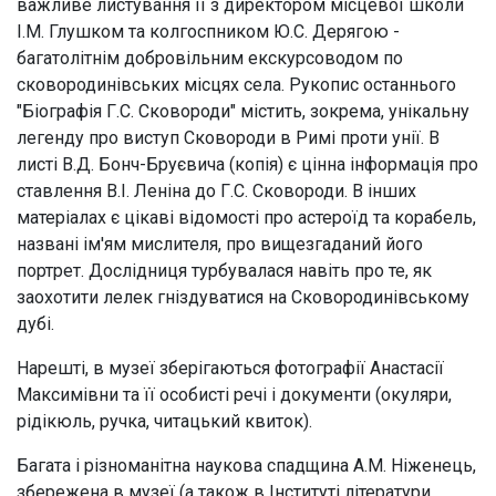
важливе листування її з директором місцевої школи
І.М. Глушком та колгоспником Ю.С. Дерягою -
багатолітнім добровільним екскурсоводом по
сковородинівських місцях села. Рукопис останнього
"Біографія Г.С. Сковороди" містить, зокрема, унікальну
легенду про виступ Сковороди в Римі проти унії. В
листі В.Д. Бонч-Бруєвича (копія) є цінна інформація про
ставлення В.І. Леніна до Г.С. Сковороди. В інших
матеріалах є цікаві відомості про астероїд та корабель,
названі ім'ям мислителя, про вищезгаданий його
портрет. Дослідниця турбувалася навіть про те, як
заохотити лелек гніздуватися на Сковородинівському
дубі.
Нарешті, в музеї зберігаються фотографії Анастасії
Максимівни та її особисті речі і документи (окуляри,
рідікюль, ручка, читацький квиток).
Багата і різноманітна наукова спадщина A.M. Ніженець,
збережена в музеї (а також в Інституті літератури