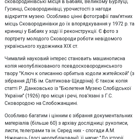
сковородинівські місця в Бабаях, Великому Бурлуці,
Гусинці, Сковородинівці, урочистості з нагоди
відкриття музею. Особливо цінні фотографії пам'ятних
місць Сковородинівки до їх впорядкування у 1972 р. та
криниці у Бабаях у ході її реконструкції. Є фото з
портрету молодого Сковороди роботи невідомого
українського художника XIX ст.
Чималий науковий інтерес становить машинописна
копія неопублікованого псевдосковородинського
твору "Ключ к описанню орбитыв юдоли житейской" (з
зібрання ДПБ ім. Салтикова-Щедріна). Є також копія
статті Р. Данковсько із "Бюлетеня Музею Слобідської
України" (1926) про місця і речі, пов'язані з Г.С.
Сковородою на Слобожанщині.
Особливо багатим і цінним є зібрання документальних
матеріалів (більше 60) з архіву дослідниці: рукописи,
листи, телеграми та ін. Серед них - спогади A.M.
Ніженець (досі неопубліковані); її нарис "До історії