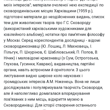
моїх інтересів"; матеріали очоленої нею експедиції по
сковородинівських місцях Харківщини (1959 p.);
підготовчі матеріали до нездійсненних видань; список
тем для живописних творів про Г.С. Сковороду
(використаний харківськими художниками для
ювілейного альбому); нотатки про пам'ятник філософу
у Москві. Серед кореспондентів дослідниці - відомі
сковородинознавці (Ю. Лошиц, Л. Махновець, І.
Пільгук, П. Шкурінов, Є. Шабліовський, П. Попов, В.
Нічик) і маловідомі краєзнавці (з Сум, Острогозька,
Глухова, Гусинки, Кавраю), видавництва, партійні
органи, навіть астрономи й орнітологи. З цього
листування видно широке коло наукових і
громадських інтересів A.M. Ніженець. Вона не лише
досліджувала і популяризувала творчість Сковороди,
але й наполегливо домагалася впорядкування
пов'язаних з ним місць, відкриття музею в
Сковородинівці. Для історії створення останнього