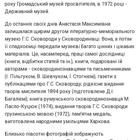
року Громадський музей просвітителя, в 1972 році -
Державний музей.
До останніх своїх днів Анастасія Максимівна
залишалася щирим другом літературно-меморіального
музею Г.С. Сковороди у Сковородинівці. Вона, а потім
її спадкоємці передали музеєві багато цінних і цікавих
матеріалів. Це, насамперед, праці самої дослідниці
(книги, відбитки статей та ін.); книги, подаровані їй
авторами - сковородинознавцями та письменниками
(І. Пільгуком, В. Шевчуком, І. Стогнієм); газети з
публікаціями про Г.С. Сковороду; рідкісне видання
творів мислителя 1894 року (підготовлене Д.І.
Багалієм); книга румунського сковородинознавця М.
Ласло-Куцюк (1974); видання творів Г.С. Сковороди
грузинською мовою (1972); пам'ятна медаль,
виготовлена народними умільцями Харкова.
Близько півсотні фотографій зображують