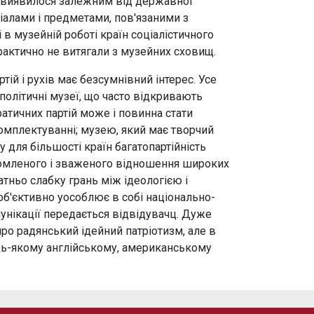
му виявилося залежним від державної
іалами і предметами, пов'язаними з
і в музейній роботі країн соціалістичного
практично не витягали з музейних сховищ.
тій і рухів має безсумнівний інтерес. Усе
олітичні музеї, що часто відкривають
ратичних партій може і повинна стати
омплектуванні; музею, який має творчий
 для більшості країн багатопартійність
ідомленого і зваженого відношення широких
татньо слабку грань між ідеологією і
об'єктивно уособлює в собі національно-
унікації передається відвідувачц. Дуже
ро радянський ідейний патріотизм, але в
удь-якому англійському, американському