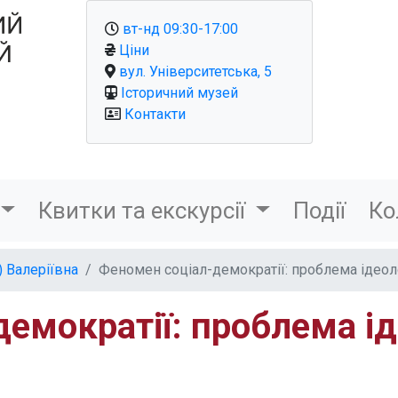
вт-нд 09:30-17:00
Ціни
вул. Університетська, 5
Історичний музей
Контакти
Квитки та екскурсії
Події
Ко
) Валеріївна
Феномен соціал-демократії: проблема ідеолог
емократії: проблема іде