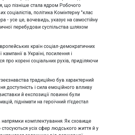
чія, що пізніше стала ядром Робочого
х соціалістів, політика Комінтерну "клас
ра - усе це, вочевидь, указує на самостійну
стичної перебудови суспільства шляхом
європейських країн соціал-демократичних
 кампанії в Україні, посилення і
ся про корені соціальних рухів, приділяючи
музеєзнавства традиційно був характерний
шня доступність і сила емоційного впливу
виставки й експозиції повинні були
цій, піднімати на героїчний п'єдестал
на напрямки комплектування. Як сховище
о стосуються усіх сфер людського життя й у