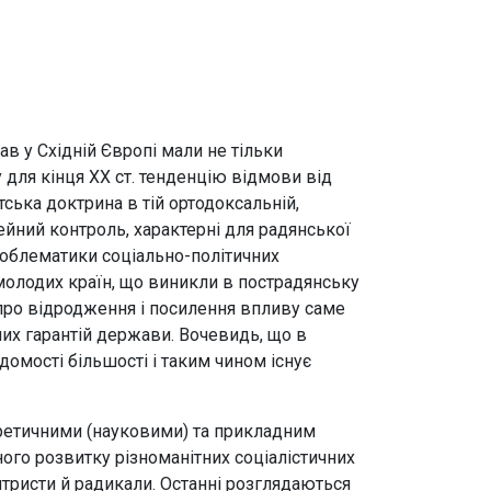
 у Східній Європі мали не тільки
у для кінця XX ст. тенденцію відмови від
ська доктрина в тій ортодоксальній,
дейний контроль, характерні для радянської
проблематики соціально-політичних
 молодих країн, що виникли в пострадянську
 про відродження і посилення впливу саме
них гарантій держави. Вочевидь, що в
ідомості більшості і таким чином існує
еоретичними (науковими) та прикладним
ного розвитку різноманітних соціалістичних
нтристи й радикали. Останні розглядаються