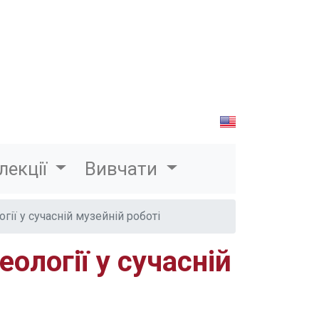
лекції
Вивчати
ії у сучасній музейній роботі
ології у сучасній