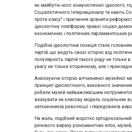
як майбутні носії комуністичної ідеології, 
Соціалістичного Інтернаціоналу та навіть С
проти класу" і прагнення зрівняти реформіст
ідеологічну платформу правої соціал-демокр
економічних і політичних парламентських 
Подібна ідеологічна позиція стала головн
партій, що ведуть свою історію від політичн
популярність партій такого роду не тільки 
увагу не тільки історичному, але і приклад
Аналізуючи історію вітчизняної музейної м
принцип ідеологічного, виховного значення.
робили музей найважливішим інструментом і
вказувати на класову модель соціальних ві
натхненників революції і передовиків вир
На жаль, подібний жорстко ортодоксальний 
речового виразу різноманітних епох, музей