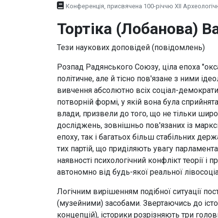
Конференція, присвячена 100-річчю XII Археологічн
Тортіка (Лобанова) В
Тези наукових доповідей (повідомлень)
Розпад Радянського Союзу, ціла епоха "ок
політичне, але й тісно пов'язане з ними іде
вивчення абсолютно всіх соціал-демократич
потворній формі, у якій вона була сприйнята
влади, призвели до того, що не тільки широ
досліджень, зовнішньо пов'язаних із маркс
епоху, так і багатьох більш стабільних де
тих партій, що приділяють увагу парламент
наявності психологічний конфлікт теорії і п
автономно від будь-якої реальної лівосоці
Логічним вирішенням подібної ситуації пос
(музейними) засобами. Звертаючись до істор
концепцій), історики розрізняють три голо