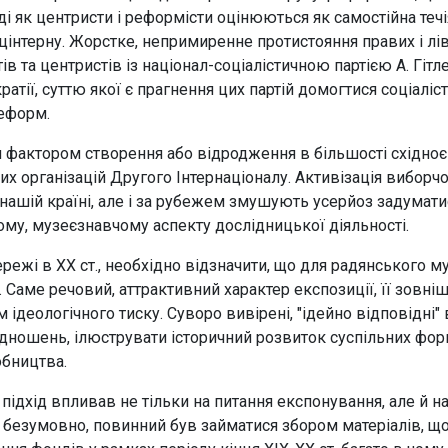
тоді як центристи і реформісти оцінюються як самостійна те
оцінтерну. Жорстке, непримиренне протистояння правих і ліви
ів та центристів із націонал-соціалістичною партією А. Гітле
атії, суттю якої є прагнення цих партій домогтися соціалі
реформ.
им фактором створення або відродження в більшості східно
их організацій Другого Інтернаціоналу. Активізація виборчої
в нашій країні, але і за рубежем змушують усерйоз задумати
ному, музеєзнавчому аспекту дослідницької діяльності.
ережі в XX ст., необхідно відзначити, що для радянського 
 Саме речовий, аттрактивний характер експозиції, її зовні
деологічного тиску. Суворо вивірені, "ідейно відповідні" 
дношень, ілюструвати історичний розвиток суспільних форма
обництва.
підхід впливав не тільки на питання експонування, але й 
, безумовно, повинний був займатися збором матеріалів, щ