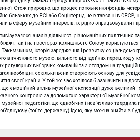
ння фондів у рамках періоду кінця ХІХ-ХХ ст. багато в чо
иренної. Отож природно, що процес поповнення фондів матер
йно близьких до РСІ або Соцінтерну, не вітався ні в СРСР, н
яли в сферу музейних інтересів, їх рідко опрацьовували і 
тивізувалося, аналіз діяльності різноманітних політичних пар
іжжі, так і на просторах колишнього Союзу користуються п
я. Таким чином, історія зародження і розвитку соціал-демок
о вітчизняного музею, вільного від ідейних перешкод у к
ах регулярних виборчих компаній та з оглядом на традиційну
взагалінеобхідні, оскільки вони створюють основу для усв
ття своєї країни. У той же час хотілося б зазначити на дос
, що емоційний вплив музейної експозиції дуже великий і 
ржавного контролю за допомогою характерної музейної ком
музейної педагогіки, що однобічно і нав'язливо твердила п
у об'єднуючу (тобто державну) ідею, яку можна знайти в б