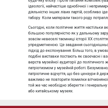
будь-яку епоху. Проте питання комплектува
ідеології, найчастіше однобічної і неприм
діяльністю інших лівих партій, особливо іде
табору. Коли матеріали такого роду потрапл
Сьогодні, коли політичне життя настільки ак
більшою популярністю як у дальньому заруб
зовсім невеселі таємниці історії XX столітт
упредметненою. Це завдання сьогоднішньог
підхід до експонування. Більш того, в умов
подібні виставки постають як своєчасні і 
верств музейної аудиторії до політичного жи
патріотизмом у музейній роботі. Безумовно
патріотичне відчуття, що без цензури й де
важливо не повторити помилки вітчизняної 
той же час необхідно зберегти і генеральн
або китайському музеях.