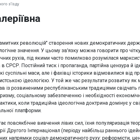
ого з’їзду
алеріївна
самитних революцій" створення нових демократичних держав
ологічне значення. У цьому зв'язку можна говорити про чітк
них рухів, під якими часто помилково розумілася марксист
 в СРСР. Постійний тиск і пропаганда, партійна цензура й і
кі суспільні маси, але і фахівці історики відмовилися від 
истською ідеологією. У той же час результати розвитку як
ржав із розвиненими республіканським традиціями свідчать
аризму, соціальному забезпеченню і необхідності економіч
рактики, коли традиційна ідеологічна доктрина домінує у св
альної платформи.
тає повсякбічне вивчення лівих сил, їхня популяризація т
ії Другого Інтернаціонал (періоду найбільш раннього ідей
вних напрямки соціал-демократичного руху: реформісти, це