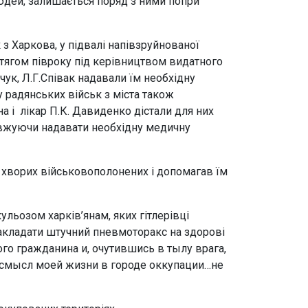
людей, залишається поряд з ними попри
 з Харкова, у підвалі напівзруйнованої
отягом півроку під керівництвом видатного
нчук, Л.Г.Співак надавали їм необхідну
у радянських військ з міста також
а і лікар П.К. Давиденко дістали для них
довжуючи надавати необхідну медичну
ні хворих військовополонених і допомагав їм
льозом харків’янам, яких гітлерівці
накладати штучний пневмоторакс на здорові
ого гражданина и, очутившись в тылу врага,
 смысл моей жизни в городе оккупации…не