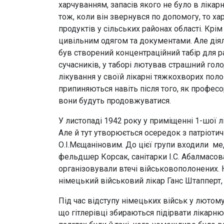
харчуванням, запасів якого не було в лік
тож, коли він звернувся по допомогу, то ха
продуктів у сільських районах області. Крі
цивільним одягом та документами. Але діял
був створений концентраційний табір для р
сучасників, у таборі лютував страшний го
лікування у своїй лікарні тяжкохворих поло
припиняються навіть після того, як профе
вони будуть продовжуватися.
У листопаді 1942 року у приміщенні 1-шої 
Але й тут утворюється осередок з патріоти
О.І.Мєщаніновим. До цієї групи входили мед
фельдшер Корсак, санітарки І.С. Абалмасова,
організовували втечі військовополонених. Н
німецький військовий лікар Ганс Штапперт, 
Під час відступу німецьких військ у лютому 
що гітлерівці збираються підірвати лікарню