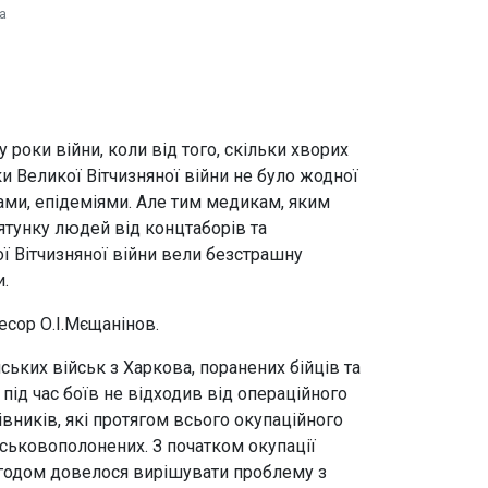
а
 роки війни, коли від того, скільки хворих
и Великої Вітчизняної війни не було жодної
ами, епідеміями. Але тим медикам, яким
ятунку людей від концтаборів та
кої Вітчизняної війни вели безстрашну
и.
есор О.І.Мєщанінов.
ських військ з Харкова, поранених бійців та
під час боїв не відходив від операційного
івників, які протягом всього окупаційного
йськовополонених. З початком окупації
 Згодом довелося вирішувати проблему з