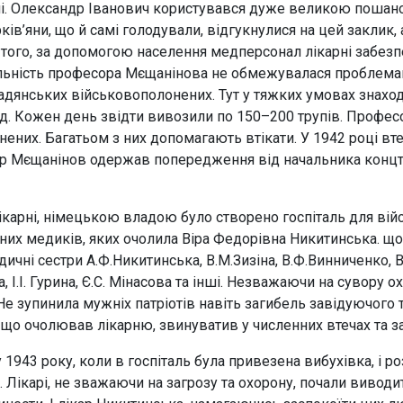
арні. Олександр Іванович користувався дуже великою поша
рків’яни, що й самі голодували, відгукнулися на цей заклик
м того, за допомогою населення медперсонал лікарні забез
ьність професора Мєщанінова не обмежувалася проблемами л
адянських військовополонених. Тут у тяжких умовах знаходи
лод. Кожен день звідти вивозили по 150–200 трупів. Профе
нених. Багатьом з них допомагають втікати. У 1942 році вт
сор Мєщанінов одержав попередження від начальника концт
лікарні, німецькою владою було створено госпіталь для ві
чних медиків, яких очолила Віра Федорівна Никитинська. щ
ичні сестри А.Ф.Никитинська, В.М.Зизіна, В.Ф.Винниченко, В
 І.І. Гурина, Є.С. Мінасова та інші. Незважаючи на сувору ох
е зупинила мужніх патріотів навіть загибель завідуючого 
що очолював лікарню, звинуватив у численних втечах та зас
1943 року, коли в госпіталь була привезена вибухівка, і ро
. Лікарі, не зважаючи на загрозу та охорону, почали виводи