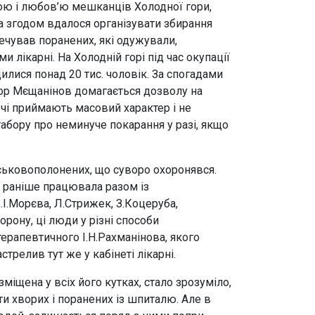
ною і любов’ю мешканців Холодної гори,
, а згодом вдалося організувати збирання
печував поранених, які одужували,
ікарні. На Холодній горі під час окупації
лися понад 20 тис. чоловік. За спогадами
сор Мєщанінов домагається дозволу на
ечі приймають масовий характер і не
абору про неминуче покарання у разі, якщо
йськовополонених, що суворо охоронявся.
о раніше працювала разом із
.І.Морєва, Л.Стрижек, З.Коцеруба,
орону, ці люди у різні способи
терапевтичного І.Н.Рахманінова, якого
трелив тут же у кабінеті лікарні.
зміщена у всіх його кутках, стало зрозуміло,
ти хворих і поранених із шпиталю. Але в