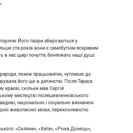
а
оріччя. Його твори зберігаються у
ільше ста років вони є самобутнім яскравим
в нас щирі почуття, бентежать наші душі.
 природи, поміж працьовитих, чутливих до
увала його ще в дитинстві. Після Тараса
у краєві, скільки мав Сергій
нському мистецтві післяшевченківського
авдиві, національно і соціально визначені
родної живописної мови, переконливістю
ького: «Селяни», «Хата», «Річка Донець»,