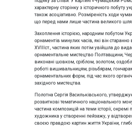
подяку за співи. У картині «Чумацький Ро
характерну сторінку з історичного побуту 
також асоціативно. Розміреність ходи чума
що перед нами лише частина великого шля
Захоплення історією, народним побутом Ук
орнаментів минулих часів, які він старанн
XVIIIст., частина яких потім увійшла до в
орнаментальне мистецтво Полтавщини, Черн
виконані шовком, сріблом, золотом, оздоб
роботі вишивальницям, різьбярам, гончарам
орнаментальних форм, під час якого органіч
західного мистецтва.
Полотна Сергія Васильківського, утверджуюч
розвиткові тематичного національного мон
частина композицій на теми історії, окремі
художника у створенні пейзажу, у відтвор
своєю правдою картин життя України, глиб