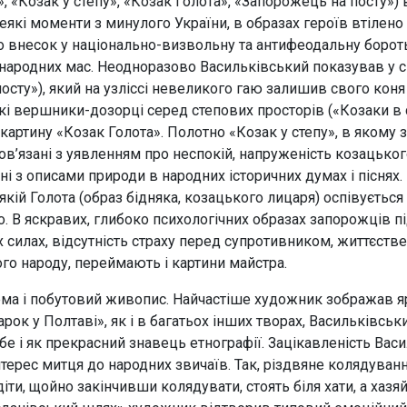
, «Козак у степу», «Козак Голота», «Запорожець на посту»)
еякі моменти з минулого України, в образах героїв втілено
о внесок у національно-визвольну та антифеодальну борот
ародних мас. Неодноразово Васильківський показував у св
осту»), який на узліссі невеликого гаю залишив свого коня
ькі вершники-дозорці серед степових просторів («Козаки в 
-картину «Козак Голота». Полотно «Козак у степу», в якому
пов’язані з уявленням про неспокій, напруженість козацьког
чні з описами природи в народних історичних думах і пісня
якій Голота (образ бідняка, козацького лицаря) оспівуєтьс
о. В яскравих, глибоко психологічних образах запорожців пі
х силах, відсутність страху перед супротивником, життєстве
ого народу, переймають і картини майстра.
ма і побутовий живопис. Найчастіше художник зображав ярм
рок у Полтаві», як і в багатьох інших творах, Васильківсь
себе і як прекрасний знавець етнографії. Зацікавленість В
нтерес митця до народних звичаїв. Так, різдвяне колядуван
ти, щойно закінчивши колядувати, стоять біля хати, а хазя