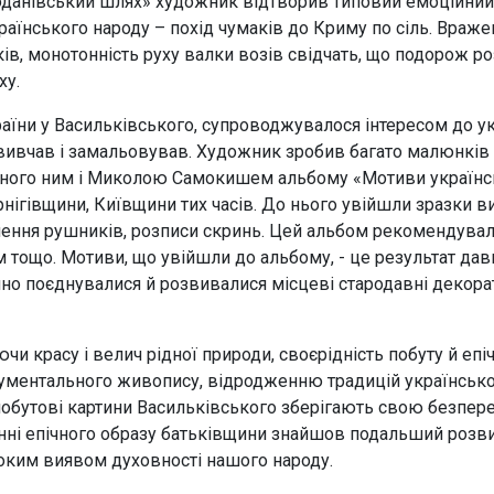
моданівський шлях» художник відтворив типовий емоційний
українського народу – похід чумаків до Криму по сіль. Вра
ків, монотонність руху валки возів свідчать, що подорож р
ху.
раїни у Васильківського, супроводжувалося інтересом до у
о вивчав і замальовував. Художник зробив багато малюнків
иданого ним і Миколою Самокишем альбому «Мотиви українс
ігівщини, Київщини тих часів. До нього увійшли зразки в
лення рушників, розписи скринь. Цей альбом рекомендували
 тощо. Мотиви, що увійшли до альбому, - це результат дав
но поєднувалися й розвивалися місцеві стародавні декорат
и красу і велич рідної природи, своєрідність побуту й епі
ументального живопису, відродженню традицій українсько
 побутові картини Васильківського зберігають свою безпереч
енні епічного образу батьківщини знайшов подальший розв
оким виявом духовності нашого народу.