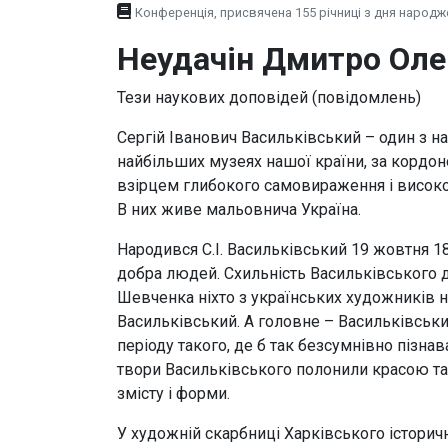
Конференція, присвячена 155 річниці з дня народж
Неудачін Дмитро Ол
Тези наукових доповідей (повідомлень)
Сергій Іванович Васильківський – один з н
найбільших музеях нашої країни, за кордон
взірцем глибокого самовираження і високо
В них живе мальовнича Україна.
Народився С.І. Васильківський 19 жовтня 18
добра людей. Схильність Васильківського д
Шевченка ніхто з українських художників н
Васильківський. А головне – Васильківськи
періоду такого, де б так безсумнівно пізна
твори Васильківського полонили красою та 
змісту і форми.
У художній скарбниці Харківського історичн