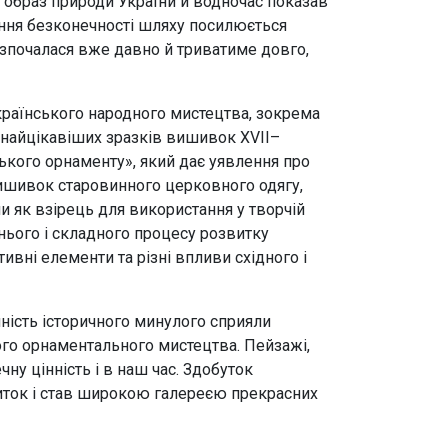
 образ природи України й водночас показав
ження безконечності шляху посилюється
озпочалася вже давно й триватиме довго,
країнського народного мистецтва, зокрема
 найцікавіших зразків вишивок XVII–
ького орнаменту», який дає уявлення про
ишивок старовинного церковного одягу,
 як взірець для використання у творчій
нього і складного процесу розвитку
ивні елементи та різні впливи східного і
чність історичного минулого сприяли
го орнаментального мистецтва. Пейзажі,
ну цінність і в наш час. Здобуток
иток і став широкою галереєю прекрасних