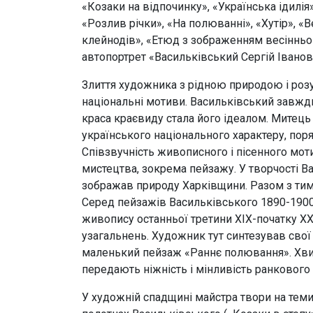
«Козаки на відпочинку», «Українська ідилія
«Розлив річки», «На полюванні», «Хутір», «
клейнодів», «Етюд з зображенням весінньо
автопортрет «Васильківський Сергій Іванов
Злиття художника з рідною природою і розу
національні мотиви. Васильківський завжди
краса краєвиду стала його ідеалом. Митець
українського національного характеру, поря
Співзвучність живописного і пісенного моти
мистецтва, зокрема пейзажу. У творчості Ва
зображав природу Харківщини. Разом з тим ж
Серед пейзажів Васильківського 1890-1900 
живопису останньої третини XIX-початку XXс
узагальнень. Художник тут синтезував свої
маленький пейзаж «Раннє полювання». Хвил
передають ніжність і мінливість ранкового 
У художній спадщині майстра твори на теми