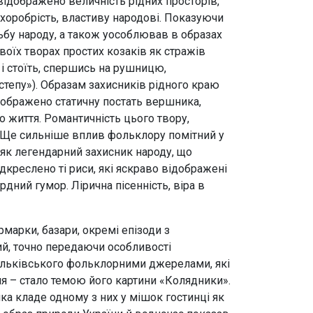
 відображено величність рідних просторів,
 хоробрість, властиву народові. Показуючи
ьбу народу, а також уособлював в образах
оїх творах простих козаків як стражів
 і стоїть, спершись на рушницю,
степу»). Образам захисників рідного краю
 зображено статичну постать вершника,
о життя. Романтичність цього твору,
х. Ще сильніше вплив фольклору помітний у
я як легендарний захисник народу, що
дкреслено ті риси, які яскраво відображені
рдний гумор. Лірична пісенність, віра в
арки, базари, окремі епізоди з
кий, точно передаючи особливості
асильківського фольклорними джерелами, які
ня – стало темою його картини «Колядники».
йка кладе одному з них у мішок гостинці як