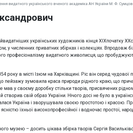
ення видатного українського вченого академіка АН України М. Ф. Сумцов
ександрович
айвидатніших українських художників кінця XIXпочатку XXст
ом, у численних приватних збірках і колекціях. Впродовж б
го професіоналізму видатного живописця, що пробуджують 
54 року в місті Ізюм на Харківщині. Ріс він серед чудової
о пейзажу зумовила краса природи рідного краю, що причар
е мав у своєму доробку стільки творів, присвячених рідном
й створив свій образ України. Нічого досі не було в украї
валася Україна і зворушувала своєю простотою і красою. Пр
ясністю їхньої високопрофесійної і водночас простої, на
ого музею – досить цікава збірка творів Сергія Васильківс