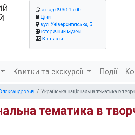
вт-нд 09:30-17:00
Ціни
вул. Університетська, 5
Історичний музей
Контакти
Квитки та екскурсії
Події
Ко
 Олександрович
Українська національна тематика в творчо
альна тематика в творчо