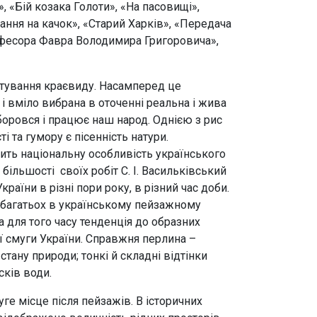
, «Бій козака Голоти», «На пасовищі»,
ання на качок», «Старий Харків», «Передача
рофесора Фавра Володимира Григоровича»,
ктування краєвиду. Насамперед це
і вміло вибрана в оточенні реальна і жива
боровся і працює наш народ. Однією з рис
 та гумору є пісенність натури.
вить національну особливість українського
більшості своїх робіт С. І. Васильківський
аїни в різні пори року, в різний час доби.
небагатьох в українському пейзажному
 для того часу тенденція до образних
ї смуги України. Справжня перлина –
ану природи; тонкі й складні відтінки
сків води.
ге місце після пейзажів. В історичних