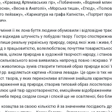
», «Краєвид Артемівських гір», «Побачення», «Водяний млин»
Весна», «Весна в Анатолії», «Морська тиша», «Етюд», «Полюв
го пейзажу», «Карикатура на графа Капніста», «Портрет п
ич».
міння її як лона буття людини обумовили і відповідне тра
 відкидав штучність у побудові твору. Гостро спостережна 
 пише реальну українську природу, серед якої жив і живе, 
д з працьовитістю, волелюбством, почуттям товаристськості
вів, цілком природна в художній творчості народу, і стано
сильківського вона виявилась напрочуд повно і яскраво. У 
ивописець зумів створити типовий образ природи всієї Укр
рр. виділяється картина «Козача левада». Це один із тих 
т. творів, у яких переконливе втілення знайшла характерна
 враження від природи, створив типовий образ лісостепово
ює цей твір одухотвореністю, емоційним відображенням ст
неба перед сходом сонця і спокій ще не освітленої, без бли
 козацтва за своєю кількістю й за значенням посідають дру