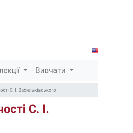
лекції
Вивчати
сті С. І. Васильківського
сті С. І.