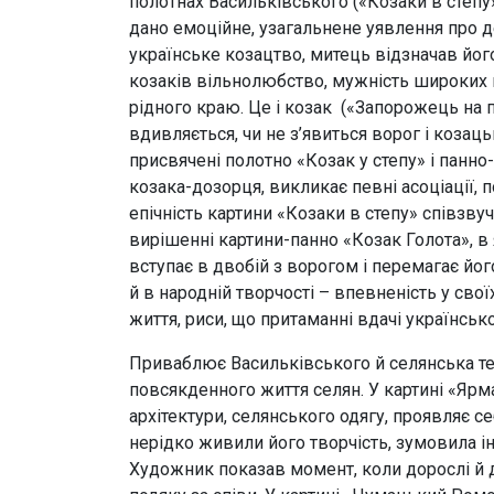
полотнах Васильківського («Козаки в степу»
дано емоційне, узагальнене уявлення про д
українське козацтво, митець відзначав йог
козаків вільнолюбство, мужність широких н
рідного краю. Це і козак («Запорожець на п
вдивляється, чи не з’явиться ворог і козац
присвячені полотно «Козак у степу» і панно
козака-дозорця, викликає певні асоціації, 
епічність картини «Козаки в степу» співзву
вирішенні картини-панно «Козак Голота», в 
вступає в двобій з ворогом і перемагає йог
й в народній творчості – впевненість у свої
життя, риси, що притаманні вдачі українськ
Приваблює Васильківського й селянська те
повсякденного життя селян. У картині «Ярма
архітектури, селянського одягу, проявляє 
нерідко живили його творчість, зумовила і
Художник показав момент, коли дорослі й ді